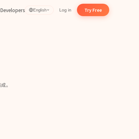
d
Developers
Try Free
Log in
English
集成。