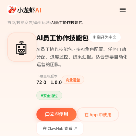
Skip to main content
小龙虾
AI
首页
/
技能商店
/
商业运营
/
AI员工协作技能包
AI员工协作技能包
🌐 翻译为中文
🤖
AI员工协作技能包 - 多AI角色配置、任务自动
分配、进度监控、结果汇报。适合想要自动化
运营的团队。
下载
星标
版本
商业运营
72
0
1.0.0
安全通过
在 App 中使用
立即使用
在 ClawHub 查看 ↗