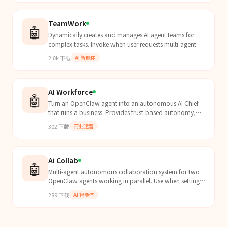
TeamWork
🤖
Dynamically creates and manages AI agent teams for
complex tasks. Invoke when user requests multi-agent
collaboration, complex project execution, or when
2.0k
下载
AI 智能体
tasks require specialized roles and coordinated
workflow.
AI Workforce
🤖
Turn an OpenClaw agent into an autonomous AI Chief
that runs a business. Provides trust-based autonomy,
structured knowledge management (bank/), worker
302
下载
商业运营
deleg...
Ai Collab
🤖
Multi-agent autonomous collaboration system for two
OpenClaw agents working in parallel. Use when setting
up agent-to-agent communication, running a daemon
289
下载
AI 智能体
a...