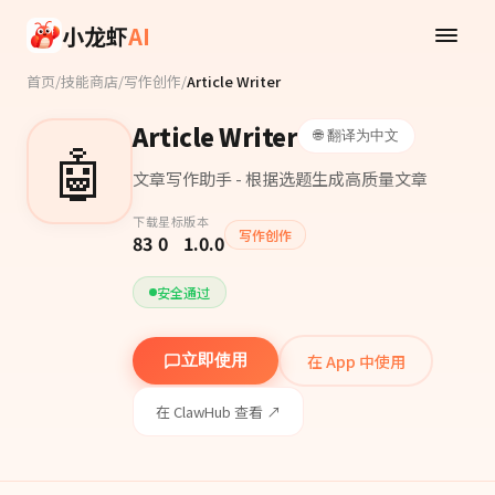
Skip to main content
小龙虾
AI
首页
/
技能商店
/
写作创作
/
Article Writer
Article Writer
🌐 翻译为中文
🤖
文章写作助手 - 根据选题生成高质量文章
下载
星标
版本
写作创作
83
0
1.0.0
安全通过
在 App 中使用
立即使用
在 ClawHub 查看 ↗