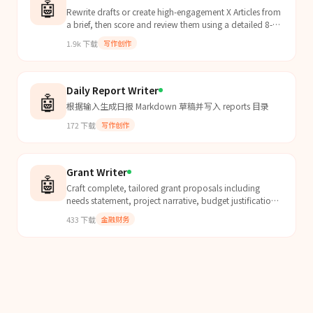
🤖
Rewrite drafts or create high-engagement X Articles from
a brief, then score and review them using a detailed 8-
step optimization framework.
1.9k
下载
写作创作
Daily Report Writer
🤖
根据输入生成日报 Markdown 草稿并写入 reports 目录
172
下载
写作创作
Grant Writer
🤖
Craft complete, tailored grant proposals including
needs statement, project narrative, budget justification,
evaluation plan, sustainability, and support let...
433
下载
金融财务