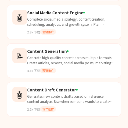
Social Media Content Engine
🤖
Complete social media strategy, content creation,
scheduling, analytics, and growth system. Plan
campaigns, write platform-optimized posts, build
2.3k
下载
营销推广
content calendars, track performance, and grow
audiences systematically.
Content Generation
📝
Generate high-quality content across multiple formats.
Create articles, reports, social media posts, marketing
copy, and other content types with professiona...
4.1k
下载
营销推广
Content Draft Generator
🤖
Generates new content drafts based on reference
content analysis. Use when someone wants to create
content (articles, tweets, posts) modeled after high-
2.2k
下载
写作创作
perfo...