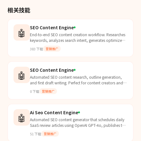
相关技能
SEO Content Engine
🤖
End-to-end SEO content creation workflow. Researches
keywords, analyzes search intent, generates optimized
outlines, and produces draft content with on-page...
383
下载
营销推广
SEO Content Engine
🤖
Automated SEO content research, outline generation,
and first draft writing. Perfect for content creators and
marketing agencies.
0
下载
营销推广
Ai Seo Content Engine
🤖
Automated SEO content generator that schedules daily
SaaS review articles using OpenAI GPT-4o, publishes to
a Hugo blog via API, and tracks output in Google...
51
下载
营销推广