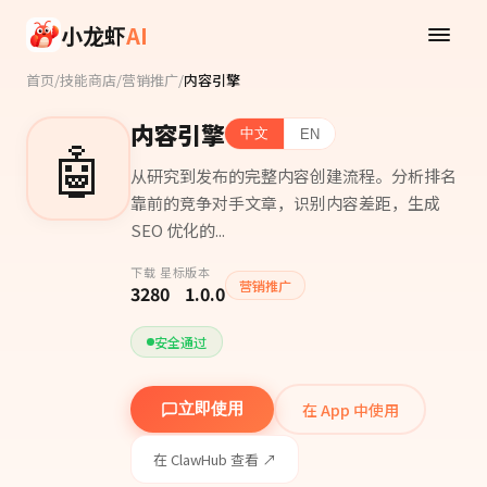
Skip to main content
小龙虾
AI
首页
/
技能商店
/
营销推广
/
内容引擎
内容引擎
中文
EN
🤖
从研究到发布的完整内容创建流程。分析排名
靠前的竞争对手文章，识别内容差距，生成
SEO 优化的...
下载
星标
版本
营销推广
328
0
1.0.0
安全通过
在 App 中使用
立即使用
在 ClawHub 查看 ↗