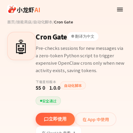
Skip to main content
小龙虾
AI
首页
/
技能商店
/
自动化脚本
/
Cron Gate
Cron Gate
🌐 翻译为中文
🤖
Pre-checks sessions for new messages via
a zero-token Python script to trigger
expensive OpenClaw crons only when new
activity exists, saving tokens.
下载
星标
版本
自动化脚本
55
0
1.0.0
安全通过
在 App 中使用
立即使用
在 ClawHub 查看 ↗