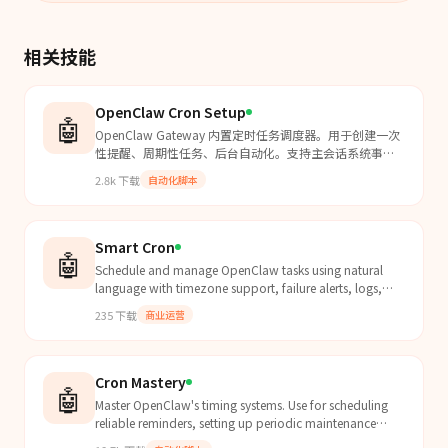
相关技能
OpenClaw Cron Setup
🤖
OpenClaw Gateway 内置定时任务调度器。用于创建一次
性提醒、周期性任务、后台自动化。支持主会话系统事件
和独立会话执行，可配置投递到聊天频道或 Webhook。
2.8k
下载
自动化脚本
Smart Cron
🤖
Schedule and manage OpenClaw tasks using natural
language with timezone support, failure alerts, logs,
and full cron lifecycle commands.
235
下载
商业运营
Cron Mastery
🤖
Master OpenClaw's timing systems. Use for scheduling
reliable reminders, setting up periodic maintenance
(janitor jobs), and understanding when to use Cron v...