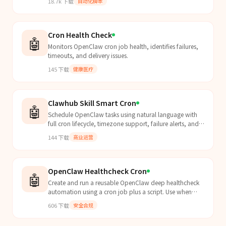
18.7k
下载
自动化脚本
Cron Health Check
🤖
Monitors OpenClaw cron job health, identifies failures,
timeouts, and delivery issues.
145
下载
健康医疗
Clawhub Skill Smart Cron
🤖
Schedule OpenClaw tasks using natural language with
full cron lifecycle, timezone support, failure alerts, and
execution logs without needing cron syntax.
144
下载
商业运营
OpenClaw Healthcheck Cron
🤖
Create and run a reusable OpenClaw deep healthcheck
automation using a cron job plus a script. Use when
setting up scheduled OpenClaw health audits,
606
下载
安全合规
standard...