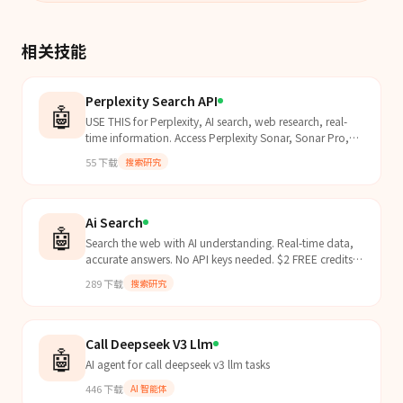
相关技能
Perplexity Search API
🤖
USE THIS for Perplexity, AI search, web research, real-
time information. Access Perplexity Sonar, Sonar Pro,
Reasoning Pro, Deep Research. Search the web wit...
55
下载
搜索研究
Ai Search
🤖
Search the web with AI understanding. Real-time data,
accurate answers. No API keys needed. $2 FREE credits
to start. Pay-as-you-go pricing via SkillBoss.
289
下载
搜索研究
Call Deepseek V3 Llm
🤖
AI agent for call deepseek v3 llm tasks
446
下载
AI 智能体