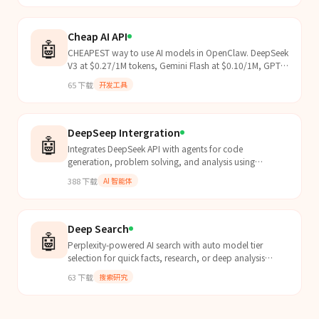
Cheap AI API
🤖
CHEAPEST way to use AI models in OpenClaw. DeepSeek
V3 at $0.27/1M tokens, Gemini Flash at $0.10/1M, GPT-
5-nano at $0.05/1M. Save 80% vs Claude/GPT-4. Zero
65
下载
开发工具
m...
DeepSeep Intergration
🤖
Integrates DeepSeek API with agents for code
generation, problem solving, and analysis using
configurable API endpoints.
388
下载
AI 智能体
Deep Search
🤖
Perplexity-powered AI search with auto model tier
selection for quick facts, research, or deep analysis
across web, academic, news, YouTube, and Reddit.
63
下载
搜索研究