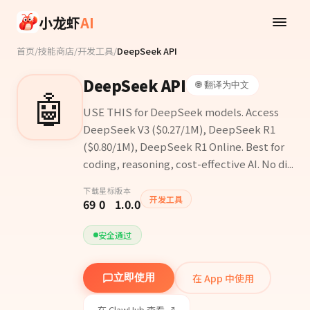
Skip to main content
小龙虾
AI
首页
/
技能商店
/
开发工具
/
DeepSeek API
DeepSeek API
🌐 翻译为中文
🤖
USE THIS for DeepSeek models. Access
DeepSeek V3 ($0.27/1M), DeepSeek R1
($0.80/1M), DeepSeek R1 Online. Best for
coding, reasoning, cost-effective AI. No di...
下载
星标
版本
开发工具
69
0
1.0.0
安全通过
在 App 中使用
立即使用
在 ClawHub 查看 ↗