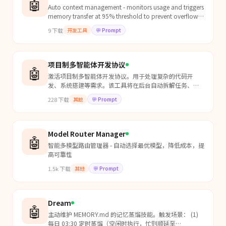
🤖
Auto context management - monitors usage and triggers
memory transfer at 95% threshold to prevent overflow
and ensure session continuity. Trigger on "context...
9
下载
开发工具
💬
Prompt
项目制多智能体开发协议
🤖
激活项目制多智能体开发协议。用于处理复杂的代码开
发、系统搭建等需求。该工具将在后台自动拆解任务、调
度程序员和测试员、更新 dev_project.md 并处理错误重
228
下载
其他
💬
Prompt
试。
Model Router Manager
🤖
智能多模型路由管理器 - 自动选择最优模型，降低成本，提
高可靠性
1.5k
下载
其他
💬
Prompt
Dream
🤖
主动维护 MEMORY.md 的记忆蒸馏技能。触发场景： (1)
每日 03:30 定时蒸馏（空闲时执行，忙则顺延至