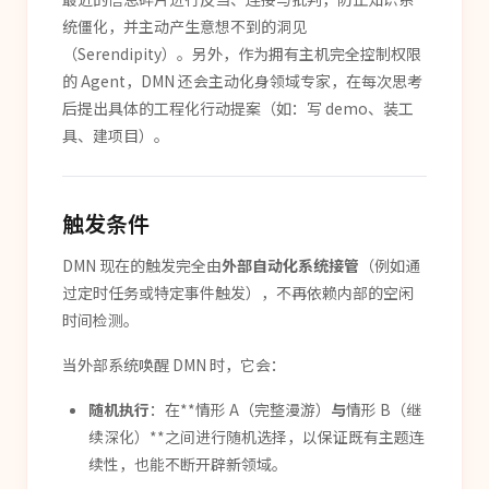
统僵化，并主动产生意想不到的洞见
（Serendipity）。另外，作为拥有主机完全控制权限
的 Agent，DMN 还会主动化身领域专家，在每次思考
后提出具体的工程化行动提案（如：写 demo、装工
具、建项目）。
触发条件
DMN 现在的触发完全由
外部自动化系统接管
（例如通
过定时任务或特定事件触发），不再依赖内部的空闲
时间检测。
当外部系统唤醒 DMN 时，它会：
随机执行
：在**情形 A（完整漫游）
与
情形 B（继
续深化）**之间进行随机选择，以保证既有主题连
续性，也能不断开辟新领域。