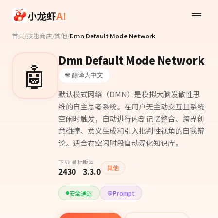
Skip to main content
小龙虾
AI
首页
/
技能商店
/
其他
/
Dmn Default Mode Network
Dmn Default Mode Network
🤖
🌐 翻译为中文
默认模式网络（DMN）是模拟大脑发散性思
维的自主思考系统。在用户无主动交互且系统
空闲时触发，自动进行内部记忆整合、跨界创
意碰撞、意义生成和引入批判性视角的自我辩
论。适合在空闲时段自动深化知识库。
下载
星标
版本
其他
243
0
3.3.0
安全通过
💬
Prompt