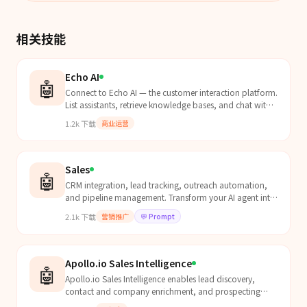
相关技能
Echo AI
🤖
Connect to Echo AI — the customer interaction platform.
List assistants, retrieve knowledge bases, and chat with
AI-powered Echos built by businesses and cre...
1.2k
下载
商业运营
Sales
🤖
CRM integration, lead tracking, outreach automation,
and pipeline management. Transform your AI agent into
a sales assistant that never lets leads slip through the
2.1k
下载
营销推广
💬
Prompt
cracks.
Apollo.io Sales Intelligence
🤖
Apollo.io Sales Intelligence enables lead discovery,
contact and company enrichment, and prospecting
using a database of 210M+ contacts and 35M+