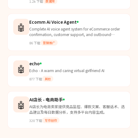
1.2k
下载
数据库
companies.
Ecomm Ai Voice Agent
🤖
Complete AI voice agent system for eCommerce order
confirmation, customer support, and outbound
campaigns. 12 production-ready n8n workflows with
86
下载
营销推广
Vapi AI voi...
echo
🤖
Echo - A warm and caring virtual girlfriend AI
877
下载
其他
AI店长 - 电商助手
🤖
AI店长为电商卖家提供竞品监控、爆款文案、客服话术、选
品建议及每日数据分析，支持多平台内容生成。
320
下载
写作创作