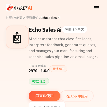
Skip to main content
小龙虾
AI
首页
/
技能商店
/
营销推广
/
Echo Sales Ai
Echo Sales Ai
🌐 翻译为中文
🤖
AI sales assistant that classifies leads,
interprets feedback, generates quotes,
and manages your manufacturing and
technical sales pipeline via email integr...
下载
星标
版本
营销推广
297
0
1.0.0
安全通过
在 App 中使用
立即使用
在 ClawHub 查看 ↗