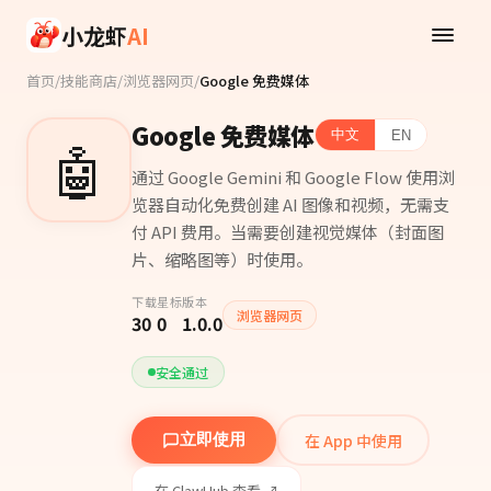
Skip to main content
小龙虾
AI
首页
/
技能商店
/
浏览器网页
/
Google 免费媒体
Google 免费媒体
中文
EN
🤖
通过 Google Gemini 和 Google Flow 使用浏
览器自动化免费创建 AI 图像和视频，无需支
付 API 费用。当需要创建视觉媒体（封面图
片、缩略图等）时使用。
下载
星标
版本
浏览器网页
30
0
1.0.0
安全通过
在 App 中使用
立即使用
在 ClawHub 查看 ↗