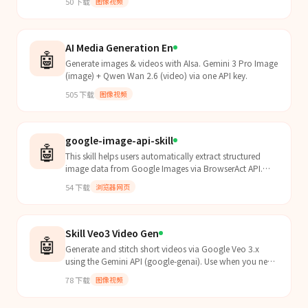
50
下载
图像视频
interfac...
AI Media Generation En
🤖
Generate images & videos with AIsa. Gemini 3 Pro Image
(image) + Qwen Wan 2.6 (video) via one API key.
505
下载
图像视频
google-image-api-skill
🤖
This skill helps users automatically extract structured
image data from Google Images via BrowserAct API.
Agent should proactively apply this skill when user...
54
下载
浏览器网页
Skill Veo3 Video Gen
🤖
Generate and stitch short videos via Google Veo 3.x
using the Gemini API (google-genai). Use when you need
to create video clips from prompts (ads, UGC-style...
78
下载
图像视频