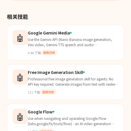
相关技能
Google Gemini Media
🤖
Use the Gemini API (Nano Banana image generation,
Veo video, Gemini TTS speech and audio
understanding) to deliver end-to-end multimodal media
4.4k
下载
图像视频
workflows and code templates for "generation +
understanding".
Free Image Generation Skill
🤖
Professional free image generation skill for agents. No
API key required. Generate images from text with resilient
retry/backoff and clean local file output....
111
下载
图像视频
Google Flow
🤖
Use when navigating and operating Google Flow
(labs.google/fx/tools/flow) - an AI video generation
tool. Helps with project management, scenebuilder