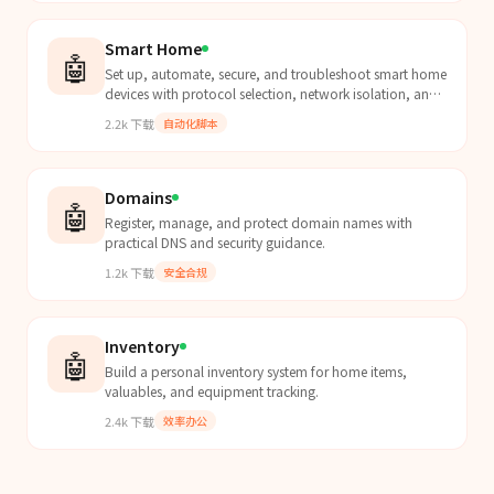
Smart Home
🤖
Set up, automate, secure, and troubleshoot smart home
devices with protocol selection, network isolation, and
ecosystem-agnostic automation patterns.
2.2k
下载
自动化脚本
Domains
🤖
Register, manage, and protect domain names with
practical DNS and security guidance.
1.2k
下载
安全合规
Inventory
🤖
Build a personal inventory system for home items,
valuables, and equipment tracking.
2.4k
下载
效率办公