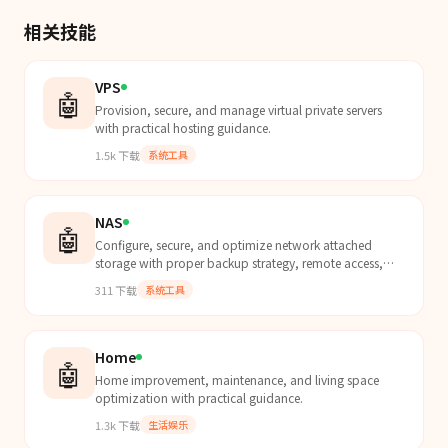
相关技能
VPS
🤖
Provision, secure, and manage virtual private servers
with practical hosting guidance.
1.5k
下载
系统工具
NAS
🤖
Configure, secure, and optimize network attached
storage with proper backup strategy, remote access,
and media serving.
311
下载
系统工具
Home
🤖
Home improvement, maintenance, and living space
optimization with practical guidance.
1.3k
下载
生活娱乐