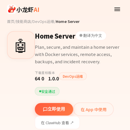
Skip to main content
小龙虾
AI
首页
/
技能商店
/
DevOps运维
/
Home Server
Home Server
🌐 翻译为中文
🤖
Plan, secure, and maintain a home server
with Docker services, remote access,
backups, and incident recovery.
下载
星标
版本
DevOps运维
64
0
1.0.0
安全通过
在 App 中使用
立即使用
在 ClawHub 查看 ↗