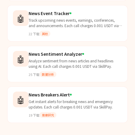
News Event Tracker
🤖
Track upcoming news events, earnings, conferences,
and announcements. Each call charges 0.001 USDT via
SkillPay.
22
下载
其他
News Sentiment Analyzer
🤖
Analyze sentiment from news articles and headlines
using AI. Each call charges 0.001 USDT via SkillPay.
25
下载
数据分析
News Breakers Alert
🤖
Get instant alerts for breaking news and emergency
updates. Each call charges 0.001 USDT via SkillPay.
19
下载
搜索研究