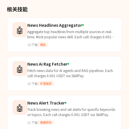
相关技能
News Headlines Aggregator
🤖
Aggregate top headlines from multiple sources in real-
time. Most popular news skill. Each call charges 0.001
USDT via SkillPay.
19
下载
其他
News Ai Rag Fetcher
🤖
Fetch news data for AI agents and RAG pipelines. Each
call charges 0.001 USDT via SkillPay.
15
下载
AI 智能体
News Alert Tracker
🤖
Track breaking news and set alerts for specific keywords
or topics. Each call charges 0.001 USDT via SkillPay.
21
下载
搜索研究