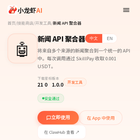
Skip to main content
小龙虾
AI
首页
/
技能商店
/
开发工具
/
新闻 API 聚合器
新闻 API 聚合器
中文
EN
🤖
将来自多个来源的新闻聚合到一个统一的 API
中。每次调用通过 SkillPay 收取 0.001
USDT。
下载
星标
版本
开发工具
21
0
1.0.0
安全通过
在 App 中使用
立即使用
在 ClawHub 查看 ↗