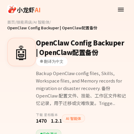
Skip to main content
小龙虾
AI
首页
/
技能商店
/
AI 智能体
/
OpenClaw Config Backuper | OpenClaw配置备份
OpenClaw Config Backuper
🤖
| OpenClaw配置备份
🌐 翻译为中文
Backup OpenClaw config files, Skills,
Workspace files, and Memory records for
migration or disaster recovery. 备份
OpenClaw 配置文件、技能、工作区文件和记
忆记录，用于迁移或灾难恢复。Trigge...
下载
星标
版本
AI 智能体
147
0
1.2.1
安全通过