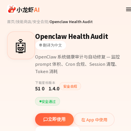
Skip to main content
小龙虾
AI
首页
/
技能商店
/
安全合规
/
Openclaw Health Audit
Openclaw Health Audit
🤖
🌐 翻译为中文
OpenClaw 系统健康审计与自动修复 — 监控
prompt 体积、Cron 合规、Session 清理、
Token 消耗
下载
星标
版本
安全合规
51
0
1.4.0
安全通过
在 App 中使用
立即使用