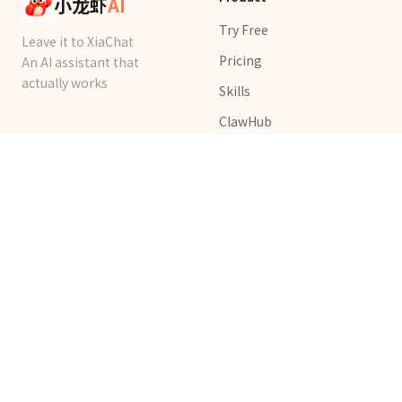
小龙虾
AI
Try Free
Leave it to XiaChat
Pricing
An AI assistant that
actually works
Skills
ClawHub
OpenClaw
More Products
Developers
Picva · GPT Image
XiaChat Developer
Templates
Platform
Pixshop · AI Video &
API Keys
Image
ClawChat
LovTrip · AI Trip Planner
XiaChat Platform