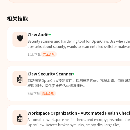
相关技能
Claw Audit
🛡️
Security scanner and hardening tool for OpenClaw. Use when th
user asks about security, wants to scan installed skills for malwa
or vulnerabilities, audit...
1.1k
下载
安全合规
Claw Security Scanner
🤖
自动扫描OpenClaw技能文件，检测恶意代码、凭据泄露、依赖漏
权限风险，提供安全评估与修复建议。
758
下载
安全合规
Workspace Organization - Automated Health Chec
🤖
Automated workspace health checks and entropy prevention for
OpenClaw. Detects broken symlinks, empty dirs, large files,
malformed names. Maintenance audit s...