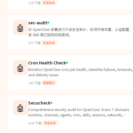
126
下载
安全合规
sec-audit
🤖
对 OpenClaw 部署进行只读安全审计，检测环境泄露、认证配置
意 Skill 等已知风险和漏洞。
673
下载
安全合规
Cron Health Check
🤖
Monitors OpenClaw cron job health, identifies failures, timeouts,
and delivery issues.
145
下载
健康医疗
Secucheck
🤖
Comprehensive security audit for OpenClaw. Scans 7 domains
(runtime, channels, agents, cron, skills, sessions, network),
supports 3 expertise levels, context-aware analysis, and visual
4.0k
下载
安全合规
dashboard. Read-only with localized reports.