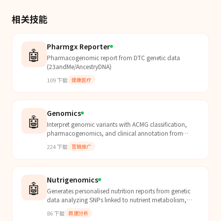
相关技能
Pharmgx Reporter
🤖
Pharmacogenomic report from DTC genetic data
(23andMe/AncestryDNA)
109
下载
健康医疗
Genomics
🤖
Interpret genomic variants with ACMG classification,
pharmacogenomics, and clinical annotation from
ClinVar and gnomAD.
224
下载
营销推广
Nutrigenomics
🤖
Generates personalised nutrition reports from genetic
data analyzing SNPs linked to nutrient metabolism,
providing risk scores, charts, and dietary recommend...
86
下载
数据分析