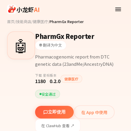
Skip to main content
小龙虾
AI
首页
/
技能商店
/
健康医疗
/
PharmGx Reporter
PharmGx Reporter
🤖
🌐 翻译为中文
Pharmacogenomic report from DTC
genetic data (23andMe/AncestryDNA)
下载
星标
版本
健康医疗
118
0
0.2.0
安全通过
在 App 中使用
立即使用
在 ClawHub 查看 ↗