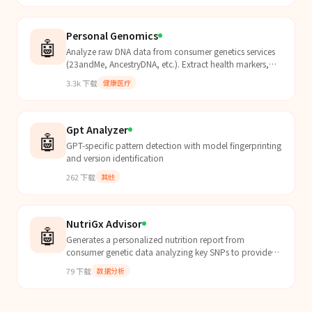
Personal Genomics
🤖
Analyze raw DNA data from consumer genetics services
(23andMe, AncestryDNA, etc.). Extract health markers,
pharmacogenomics, traits, ancestry composition,
3.3k
下载
健康医疗
ancient DNA comparisons, and generate comprehensive
reports. Uses open-source bioinformatics tools locally —
no data leaves your machine.
Gpt Analyzer
🤖
GPT-specific pattern detection with model fingerprinting
and version identification
262
下载
其他
NutriGx Advisor
🤖
Generates a personalized nutrition report from
consumer genetic data analyzing key SNPs to provide
actionable dietary and supplementation guidance.
79
下载
数据分析