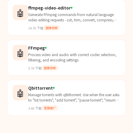
ffmpeg-video-editor
🤖
Generate FFmpeg commands from natural language
video editing requests - cut, trim, convert, compress,
change aspect ratio, extract audio, and more.
14.7k
下载
图像视频
FFmpeg
🤖
Process video and audio with correct codec selection,
filtering, and encoding settings.
5.7k
下载
图像视频
Qbittorrent
🤖
Manage torrents with qBittorrent. Use when the user asks
to "list torrents", "add torrent", "pause torrent", "resume
torrent", "delete torrent", "check download status",
3.6k
下载
营销推广
"torrent speed", "qBittorrent stats", or mentions
qBittorrent/qbit torrent management.