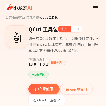
Skip to main content
小龙虾
AI
首页
/
技能商店
/
图像视频
/
QCut 工具包
QCut 工具包
中文
EN
🤖
统一的 QCut 媒体工具包 — 组织项目文件，使
用 FFmpeg 处理媒体，生成 AI 内容，使用原
生 CLI 命令控制 QCut 编辑器等。
下载
星标
版本
图像视频
18
0
1.0.1
安全通过
在 App 中使用
立即使用
在 ClawHub 查看 ↗