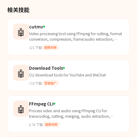
相关技能
cutmv
🤖
Video processing tool using FFmpeg for cutting, format
conversion, compression, frame/audio extraction,
watermarking, and subtitle addition.
121
下载
图像视频
Download Tools
🤖
CLI download tools for YouTube and WeChat
710
下载
营销推广
FFmpeg CLI
🤖
Process video and audio using FFmpeg CLI for
transcoding, cutting, merging, audio extraction,
thumbnails, GIFs, speed, filters, subtitles, and
6.7k
下载
图像视频
watermarks.