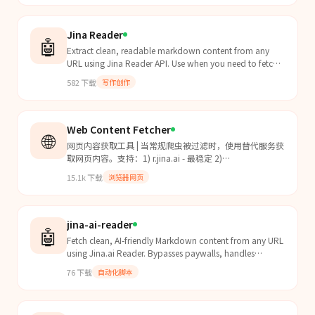
Jina Reader
🤖
Extract clean, readable markdown content from any
URL using Jina Reader API. Use when you need to fetch
and parse web pages without dealing with HTML,
582
下载
写作创作
JavaScript rendering, or paywalls. Ideal for research,
article summarization, content analysis, and working
with search results from tavily-search, web_search, or
searxng skills.
Web Content Fetcher
🌐
网页内容获取工具 | 当常规爬虫被过滤时，使用替代服务获
取网页内容。支持：1) r.jina.ai - 最稳定 2)
markdown.new - Cloudflare 专用 3) defuddle.md - 备用
15.1k
下载
浏览器网页
方案。触发词：获取网页内容、网页转markdown、内容
抓取、fetch webpage、bypas...
jina-ai-reader
🤖
Fetch clean, AI-friendly Markdown content from any URL
using Jina.ai Reader. Bypasses paywalls, handles
Twitter/X posts, renders JavaScript-heavy pages, retu...
76
下载
自动化脚本