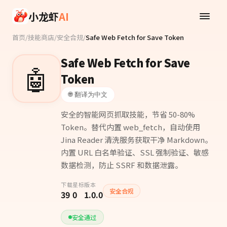
Skip to main content
小龙虾
AI
首页
/
技能商店
/
安全合规
/
Safe Web Fetch for Save Token
Safe Web Fetch for Save
🤖
Token
🌐 翻译为中文
安全的智能网页抓取技能，节省 50-80%
Token。替代内置 web_fetch，自动使用
Jina Reader 清洗服务获取干净 Markdown。
内置 URL 白名单验证、SSL 强制验证、敏感
数据检测，防止 SSRF 和数据泄露。
下载
星标
版本
安全合规
39
0
1.0.0
安全通过