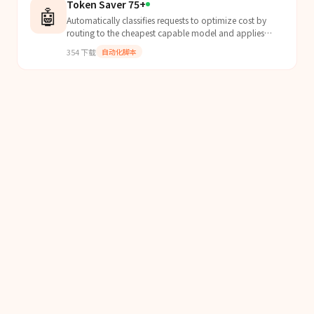
Token Saver 75+
🤖
Automatically classifies requests to optimize cost by
routing to the cheapest capable model and applies
maximum output compression for 75%+ token savings.
354
下载
自动化脚本