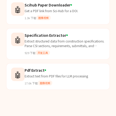
Scihub Paper Downloader
🤖
Get a PDF link from Sci-Hub for a DOI.
1.3k
下载
图像视频
Specification Extractor
🤖
Extract structured data from construction specifications.
Parse CSI sections, requirements, submittals, and
product data from spec documents.
929
下载
开发工具
Pdf Extract
🤖
Extract text from PDF files for LLM processing
17.6k
下载
图像视频