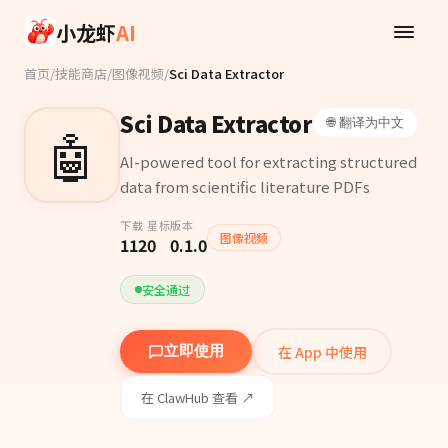
Skip to main content
小龙虾
AI
首页
/
技能商店
/
图像视频
/
Sci Data Extractor
Sci Data Extractor
🌐 翻译为中文
🤖
AI-powered tool for extracting structured
data from scientific literature PDFs
下载
星标
版本
图像视频
112
0
0.1.0
安全通过
在 App 中使用
立即使用
在 ClawHub 查看 ↗