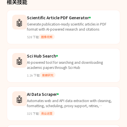
相关技能
Scientific Article PDF Generator
🤖
Generate publication-ready scientific articles in PDF
format with AI-powered research and citations
528
下载
图像视频
Sci Hub Search
🤖
AI-powered tool for searching and downloading
academic papers through Sci-Hub
1.1k
下载
搜索研究
AI Data Scraper
🤖
Automates web and API data extraction with cleaning,
formatting, scheduling, proxy support, retries,
deduplication, and real-time monitoring.
325
下载
商业运营