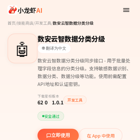
Skip to main content
小龙虾
AI
首页
/
技能商店
/
开发工具
/
数安云智数据分类分级
数安云智数据分类分级
🤖
🌐 翻译为中文
数安云智数据分类分级同步接口 - 用于批量处
理字段信息的分类分级。支持敏感数据识别、
数据分类、数据分级等功能。使用前需配置
API地址和认证密钥。
下载
星标
版本
开发工具
62
0
1.0.1
安全通过
在 App 中使用
立即使用