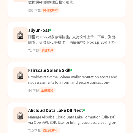
數據源API的數據自動化服務。
553
下载
自动化脚本
aliyun-oss
🤖
阿里云 OSS 对象存储技能。支持文件上传、下载、列出、
删除、获取 URL 等操作。 两层架构：Node.js SDK（优
先）→ ossutil CLI。
71
下载
系统工具
Fairscale Solana Skill
🤖
Provides real-time Solana wallet reputation scores and
risk assessments to inform and secure transaction
decisions against fraudulent or risky actors.
84
下载
金融财务
Alicloud Data Lake Dlf Next
🤖
Manage Alibaba Cloud Data Lake Formation (DlfNext)
via OpenAPI/SDK. Use for listing resources, creating or
updating configurations, querying status, and
710
下载
自动化脚本
troubleshooting workflows for this product.