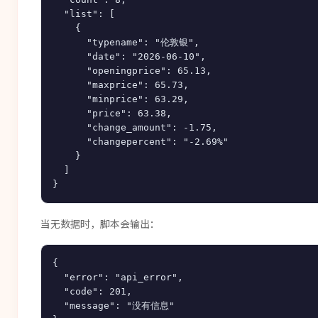
  "list": [

    {

      "typename": "伦敦银",

      "date": "2026-06-10",

      "openingprice": 65.13,

      "maxprice": 65.73,

      "minprice": 63.29,

      "price": 63.38,

      "change_amount": -1.75,

      "changepercent": "-2.69%"

    }

  ]

当无数据时，脚本会输出：
{

  "error": "api_error",

  "code": 201,

  "message": "没有信息"
