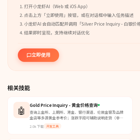
打开小龙虾AI（Web 或 iOS App）
点击上方「立即使用」按钮，或在对话框中输入任务描述
小龙虾AI 会自动匹配并调用「
Silver Price Inquiry - 白
结果即时呈现，支持继续对话优化
立即使用
相关技能
Gold Price Inquiry - 黄金价格查询
🤖
查询上金所、上期所、港金、银行渠道、伦敦金银及品牌
金店等多源黄金参考价；涨跌字段可辅助说明走势（非投
资建议）。当用户说：今天黄金多少钱一克？银行金条什
2.0k
下载
开发工具
么价？周大福金价？伦敦金走势怎样？或类似金价问题
时，使用本技能。