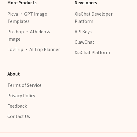
More Products
Developers
Picva · GPT Image
XiaChat Developer
Templates
Platform
Pixshop · AI Video &
API Keys
Image
ClawChat
LovTrip · AI Trip Planner
XiaChat Platform
About
Terms of Service
Privacy Policy
Feedback
Contact Us