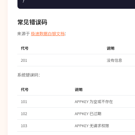
常见错误码
来源于
极速数据白银文档
：
代号
说明
201
没有信息
系统错误码：
代号
说明
101
APPKEY 为空或不存在
102
APPKEY 已过期
103
APPKEY 无请求权限