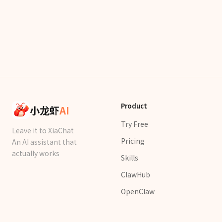
Product
小龙虾
AI
Try Free
Leave it to XiaChat
Pricing
An AI assistant that
actually works
Skills
ClawHub
OpenClaw