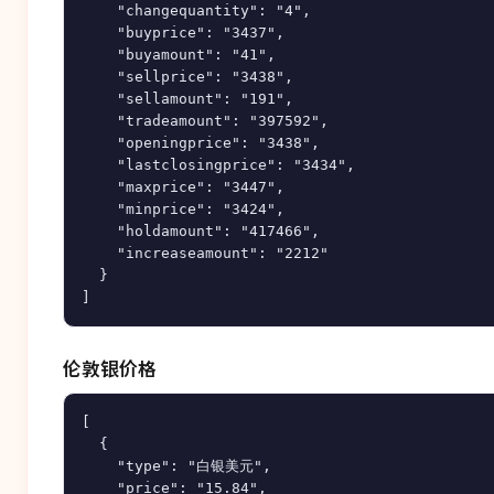
    "changequantity": "4",

    "buyprice": "3437",

    "buyamount": "41",

    "sellprice": "3438",

    "sellamount": "191",

    "tradeamount": "397592",

    "openingprice": "3438",

    "lastclosingprice": "3434",

    "maxprice": "3447",

    "minprice": "3424",

    "holdamount": "417466",

    "increaseamount": "2212"

  }

伦敦银价格
[

  {

    "type": "白银美元",

    "price": "15.84",
