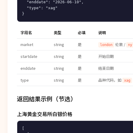
  "enddate": "2026-06-10",

  "type": "xag"

字段名
类型
必填
说明
market
string
是
伦敦 /
london
ny
startdate
string
是
开始日期
enddate
string
是
结束日期
type
string
是
品种代码，如
xag
返回结果示例（节选）
上海黄金交易所白银价格
[
