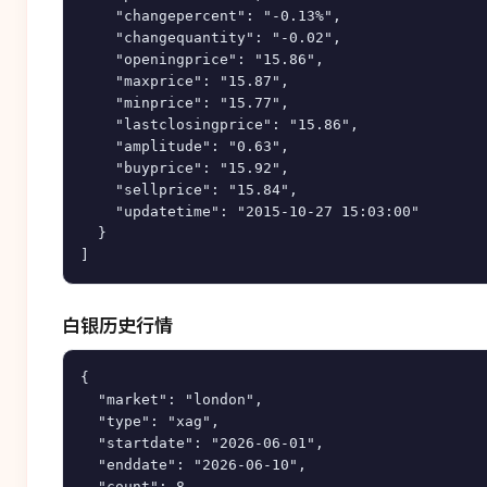
    "changepercent": "-0.13%",

    "changequantity": "-0.02",

    "openingprice": "15.86",

    "maxprice": "15.87",

    "minprice": "15.77",

    "lastclosingprice": "15.86",

    "amplitude": "0.63",

    "buyprice": "15.92",

    "sellprice": "15.84",

    "updatetime": "2015-10-27 15:03:00"

  }

白银历史行情
{

  "market": "london",

  "type": "xag",

  "startdate": "2026-06-01",

  "enddate": "2026-06-10",

  "count": 8,
