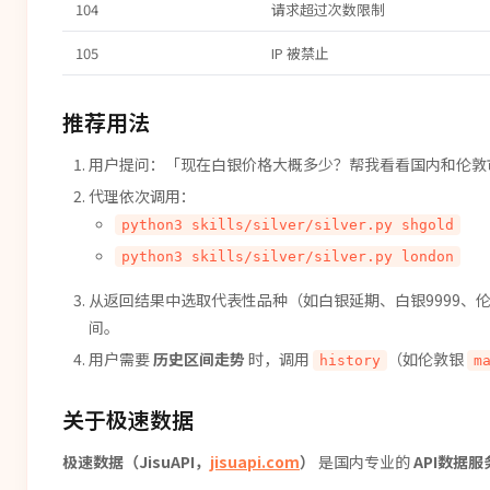
104
请求超过次数限制
105
IP 被禁止
推荐用法
用户提问：「现在白银价格大概多少？帮我看看国内和伦敦
代理依次调用：
python3 skills/silver/silver.py shgold
python3 skills/silver/silver.py london
从返回结果中选取代表性品种（如白银延期、白银9999、
间。
用户需要
历史区间走势
时，调用
（如伦敦银
history
m
关于极速数据
极速数据（JisuAPI，
jisuapi.com
）
是国内专业的
API数据