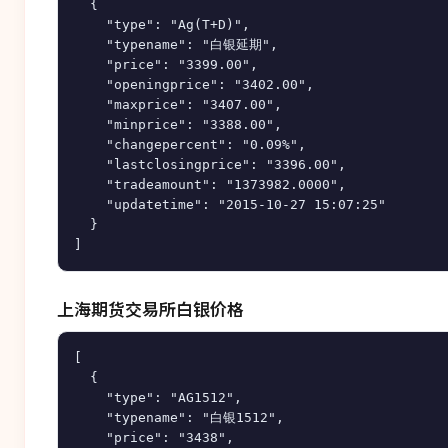
  {

    "type": "Ag(T+D)",

    "typename": "白银延期",

    "price": "3399.00",

    "openingprice": "3402.00",

    "maxprice": "3407.00",

    "minprice": "3388.00",

    "changepercent": "0.09%",

    "lastclosingprice": "3396.00",

    "tradeamount": "1373982.0000",

    "updatetime": "2015-10-27 15:07:25"

  }

上海期货交易所白银价格
[

  {

    "type": "AG1512",

    "typename": "白银1512",

    "price": "3438",
