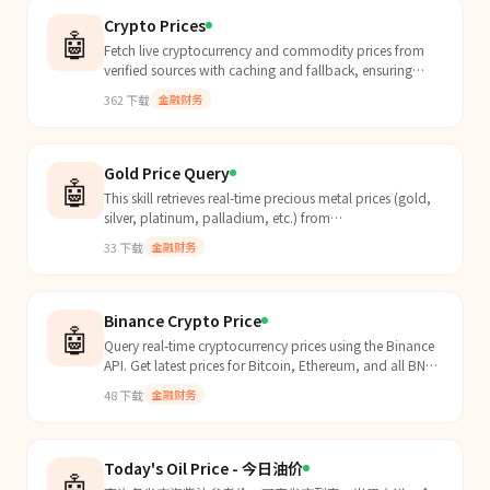
Crypto Prices
🤖
Fetch live cryptocurrency and commodity prices from
verified sources with caching and fallback, ensuring
accurate and up-to-date market data.
362
下载
金融财务
Gold Price Query
🤖
This skill retrieves real-time precious metal prices (gold,
silver, platinum, palladium, etc.) from
https://i.jzj9999.com/quoteh5. It provides bid/ask
33
下载
金融财务
prices...
Binance Crypto Price
🤖
Query real-time cryptocurrency prices using the Binance
API. Get latest prices for Bitcoin, Ethereum, and all BN
listed cryptocurrencies. No API key required.
48
下载
金融财务
Today's Oil Price - 今日油价
🤖