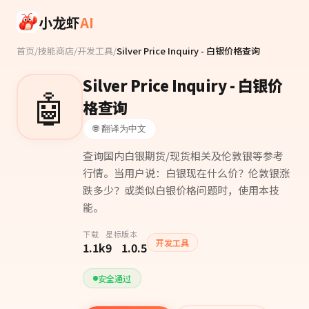
Skip to main content
小龙虾
AI
首页
/
技能商店
/
开发工具
/
Silver Price Inquiry - 白银价格查询
Silver Price Inquiry - 白银价
🤖
格查询
🌐 翻译为中文
查询国内白银期货/现货相关及伦敦银等参考
行情。当用户说：白银现在什么价？伦敦银涨
跌多少？或类似白银价格问题时，使用本技
能。
下载
星标
版本
开发工具
1.1k
9
1.0.5
安全通过