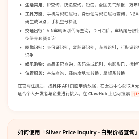
生活常用
：IP查询，快递查询，短信，全国天气预报，万
工具万能
：手机号码归属地，身份证号码归属地查询，NBA
码生成识别，手机空号检测
交通出行
：VIN车辆识别代码查询，今日油价，车辆尾号
型保养套餐查询
图像识别
：身份证识别，驾驶证识别，车牌识别，行驶证识
识别
娱乐购物
：商品条码查询，条码生成识别，电影影讯，微博
位置服务
：基站查询，经纬度地址转换，坐标系转换
在官网注册后，按
具体 API 页面
申请数据，在会员中心获取
Ap
适合个人开发者与企业进行接入。在
ClawHub
上也可搜索
ji
如何使用「
Silver Price Inquiry - 白银价格查询