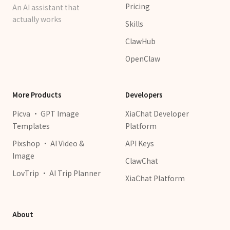
Pricing
An AI assistant that
actually works
Skills
ClawHub
OpenClaw
More Products
Developers
Picva · GPT Image
XiaChat Developer
Templates
Platform
Pixshop · AI Video &
API Keys
Image
ClawChat
LovTrip · AI Trip Planner
XiaChat Platform
About