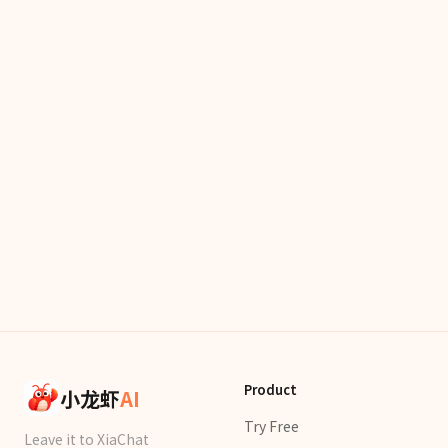
Product
小龙虾
AI
Try Free
Leave it to XiaChat