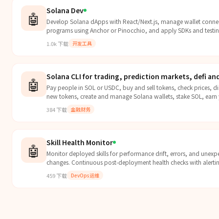
Solana Dev
🤖
Develop Solana dApps with React/Next.js, manage wallet connec
programs using Anchor or Pinocchio, and apply SDKs and testing 
1.0k
下载
开发工具
Solana CLI for trading, prediction markets, defi a
🤖
Pay people in SOL or USDC, buy and sell tokens, check prices, d
new tokens, create and manage Solana wallets, stake SOL, earn y
384
下载
金融财务
Skill Health Monitor
🤖
Monitor deployed skills for performance drift, errors, and unex
changes. Continuous post-deployment health checks with alerting
459
下载
DevOps运维