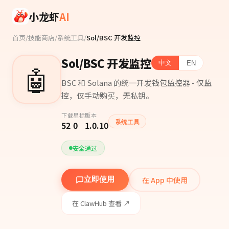
Skip to main content
小龙虾
AI
首页
/
技能商店
/
系统工具
/
Sol/BSC 开发监控
Sol/BSC 开发监控
中文
EN
🤖
BSC 和 Solana 的统一开发钱包监控器 - 仅监
控，仅手动购买，无私钥。
下载
星标
版本
系统工具
52
0
1.0.10
安全通过
在 App 中使用
立即使用
在 ClawHub 查看 ↗