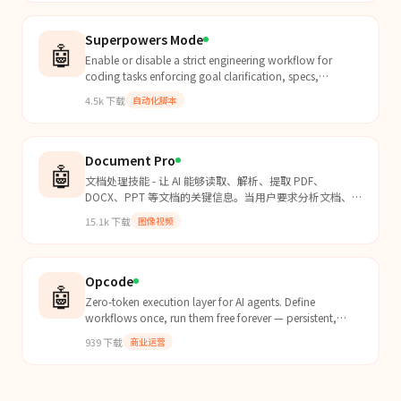
Superpowers Mode
🤖
Enable or disable a strict engineering workflow for
coding tasks enforcing goal clarification, specs,
planning, test-driven small steps, and verification.
4.5k
下载
自动化脚本
Document Pro
🤖
文档处理技能 - 让 AI 能够读取、解析、提取 PDF、
DOCX、PPT 等文档的关键信息。当用户要求分析文档、提
取内容、总结报告时触发此技能。
15.1k
下载
图像视频
Opcode
🤖
Zero-token execution layer for AI agents. Define
workflows once, run them free forever — persistent,
scheduled, deterministic. 6 MCP tools over SSE.
939
下载
商业运营
Supports DAG-based execution, 6 step types (action,
condition, loop, parallel, wait, reasoning), 26 built-in
actions, ${{}} interpolation, reasoning nodes for human-
in-the-loop decisions, and secret vault. Use when