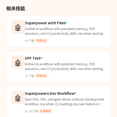
相关技能
Superpower with Files
🤖
Unified AI workflow with persistent memory, TDD
execution, and 15 productivity skills. Use when starting
any coding project or when you need planning, execut...
35
下载
效率办公
SPF Test
🤖
Unified AI workflow with persistent memory, TDD
execution, and 15 productivity skills. Use when starting
any coding project or when you need planning, execut...
12
下载
效率办公
Superpowers Dev Workflow
🤖
Spec-first, TDD, subagent-driven software development
workflow. Use when: (1) building any new feature or
app — triggers brainstorm → plan → subagent executi...
21.2k
下载
AI 智能体