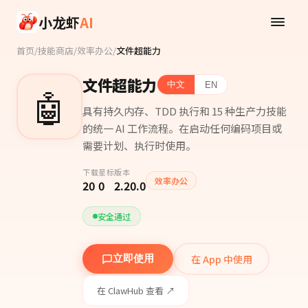
Skip to main content
小龙虾
AI
首页
/
技能商店
/
效率办公
/
文件超能力
文件超能力
中文
EN
🤖
具有持久内存、TDD 执行和 15 种生产力技能
的统一 AI 工作流程。在启动任何编码项目或
需要计划、执行时使用。
下载
星标
版本
效率办公
20
0
2.20.0
安全通过
在 App 中使用
立即使用
在 ClawHub 查看 ↗