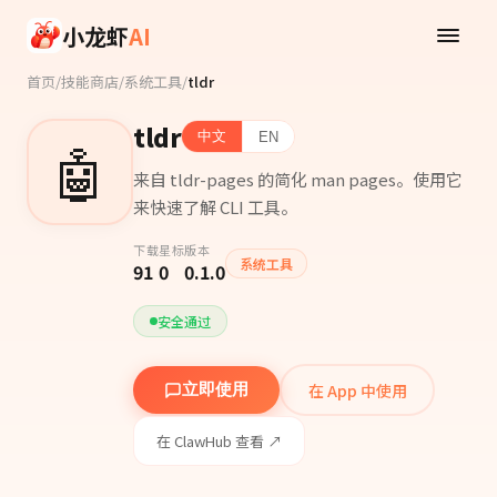
Skip to main content
小龙虾
AI
首页
/
技能商店
/
系统工具
/
tldr
tldr
中文
EN
🤖
来自 tldr-pages 的简化 man pages。使用它
来快速了解 CLI 工具。
下载
星标
版本
系统工具
91
0
0.1.0
安全通过
在 App 中使用
立即使用
在 ClawHub 查看 ↗