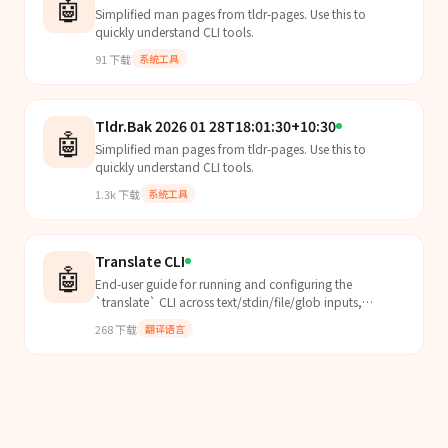
🤖
Simplified man pages from tldr-pages. Use this to
quickly understand CLI tools.
91
下载
系统工具
Tldr.Bak 2026 01 28T18:01:30+10:30
🤖
Simplified man pages from tldr-pages. Use this to
quickly understand CLI tools.
1.3k
下载
系统工具
Translate CLI
🤖
End-user guide for running and configuring the
`translate` CLI across text/stdin/file/glob inputs,
provider selection, presets, custom prompt templates,
268
下载
翻译语言
and...