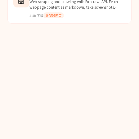
Web scraping and crawling with Firecrawl API. Fetch
webpage content as markdown, take screenshots,
extract structured data, search the web, and crawl
4.4k
下载
浏览器网页
documentation sites. Use when the user needs to scrape
a URL, get current web info, capture a screenshot,
extract specific data from pages, or crawl docs for a
framework/library.