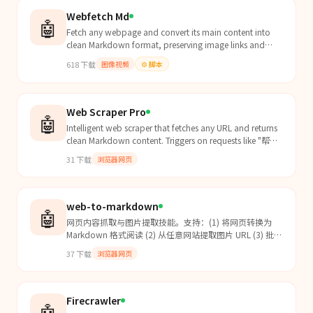
Webfetch Md
🤖
Fetch any webpage and convert its main content into
clean Markdown format, preserving image links and
resolving relative URLs.
618
下载
图像视频
⚙️
脚本
Web Scraper Pro
🤖
Intelligent web scraper that fetches any URL and returns
clean Markdown content. Triggers on requests like "帮我
抓取网页", "获取这个网页内容", "fetch this URL", "scrape
31
下载
浏览器网页
th...
web-to-markdown
🤖
网页内容抓取与图片提取技能。支持：(1) 将网页转换为
Markdown 格式阅读 (2) 从任意网站提取图片 URL (3) 批量
下载网页图片。当需要抓取网页内容、读取文章、提取或
37
下载
浏览器网页
下载网站图片时使用此技能。支持 markdown.new、
defuddle.md、r.jina.ai 等转换服务，自动降级确保成
功。...
Firecrawler
🤖