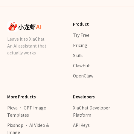
Product
小龙虾
AI
Try Free
Leave it to XiaChat
Pricing
An AI assistant that
actually works
Skills
ClawHub
OpenClaw
More Products
Developers
Picva · GPT Image
XiaChat Developer
Templates
Platform
Pixshop · AI Video &
API Keys
Image