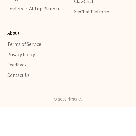
ClawChat
LovTrip · AI Trip Planner
XiaChat Platform
About
Terms of Service
Privacy Policy
Feedback
Contact Us
©
2026
小龙虾AI