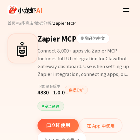
Skip to main content
小龙虾
AI
首页
/
技能商店
/
数据分析
/
Zapier MCP
Zapier MCP
🌐 翻译为中文
🤖
Connect 8,000+ apps via Zapier MCP.
Includes full UI integration for Clawdbot
Gateway dashboard. Use when setting up
Zapier integration, connecting apps, or...
下载
星标
版本
数据分析
483
0
1.0.0
安全通过
在 App 中使用
立即使用
在 ClawHub 查看 ↗