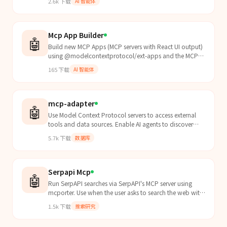
2.6k
下载
AI 智能体
Mcp App Builder
🤖
Build new MCP Apps (MCP servers with React UI output)
using @modelcontextprotocol/ext-apps and the MCP
SDK. Use when asked to scaffold or implement MCP App
165
下载
AI 智能体
s...
mcp-adapter
🤖
Use Model Context Protocol servers to access external
tools and data sources. Enable AI agents to discover
and execute tools from configured MCP servers (legal
5.7k
下载
数据库
databases, APIs, database connectors, weather services,
etc.).
Serpapi Mcp
🤖
Run SerpAPI searches via SerpAPI's MCP server using
mcporter. Use when the user asks to search the web with
SerpAPI/SerpAPI MCP, wants SerpAPI inside Clawdbot,
1.5k
下载
搜索研究
or to use the /serp command.