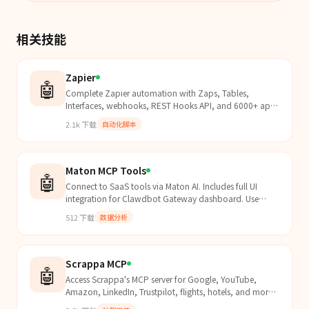
相关技能
Zapier
🤖
Complete Zapier automation with Zaps, Tables,
Interfaces, webhooks, REST Hooks API, and 6000+ app
integrations.
2.1k
下载
自动化脚本
Maton MCP Tools
🤖
Connect to SaaS tools via Maton AI. Includes full UI
integration for Clawdbot Gateway dashboard. Use
when setting up Maton integration, connecting apps
512
下载
数据分析
(Gmai...
Scrappa MCP
🤖
Access Scrappa's MCP server for Google, YouTube,
Amazon, LinkedIn, Trustpilot, flights, hotels, and more
via Model Context Protocol